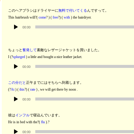
レ
このヘアブラシはドライヤーに
無料で付いてくる
んですって。
ー
This hairbrush will?(
come
? ) (
free
?) (
with
) the hairdryer.
ヤ
音
ー
00:00
声
プ
レ
ちょっと
奮発して
素敵なレザージャケットを買いました。
ー
I (?
splurged
) a little and bought a nice leather jacket.
ヤ
音
ー
00:00
声
プ
この分だと
正午までにはそちらへ到着します。
レ
(?
At
) (
this
?) (
rate
) , we will get there by noon .
ー
音
ヤ
00:00
声
ー
プ
彼は
インフル
で寝込んでいます。
レ
He is in bed with the?(
flu
).?
ー
音
ヤ
00:00