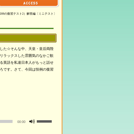
13 (#200-209の復習テスト2）解答編〔ミニテスト〕
した☆そんな中、天皇・皇后両陛
リラックスした雰囲気のなかご歓
る英語を私達日本人がもっと話せ
ろです。さて、今回は恒例の復習
ボ
00:00
リ
ュ