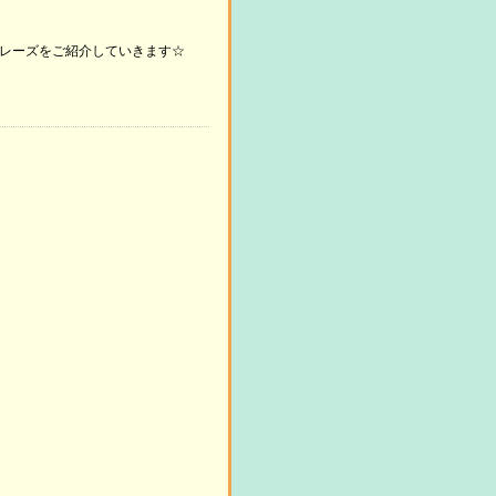
使
リ
い。
節
矢
っ
ュ
に
印
フレーズをご紹介していきます☆
て
ー
は
キ
く
ム
上
ー
だ
調
下
を
さ
節
矢
使
い。
に
印
っ
は
キ
て
上
ー
く
下
を
だ
矢
使
さ
印
っ
い。
キ
て
ー
く
を
だ
使
さ
っ
い。
て
く
だ