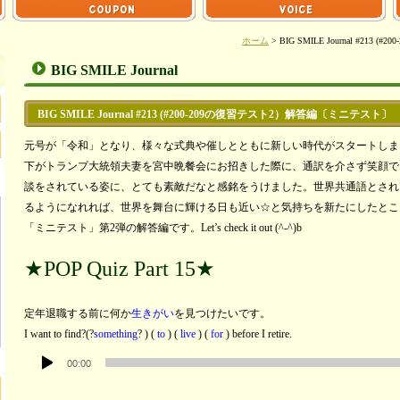
ホーム
> BIG SMILE Journal #2
BIG SMILE Journal
BIG SMILE Journal #213 (#200-209の復習テスト2）解答編〔ミニテスト〕
元号が「令和」となり、様々な式典や催しとともに新しい時代がスタートしま
下がトランプ大統領夫妻を宮中晩餐会にお招きした際に、通訳を介さず笑顔で
談をされている姿に、とても素敵だなと感銘をうけました。世界共通語とされ
るようになれれば、世界を舞台に輝ける日も近い☆と気持ちを新たにしたとこ
「ミニテスト」第2弾の解答編です。Let’s check it out (^-^)b
★POP Quiz Part 15★
定年退職する前に何か
生きがい
を見つけたいです。
I want to find?(?
something
? ) (
to
) (
live
) (
for
) before I retire.
音
00:00
声
プ