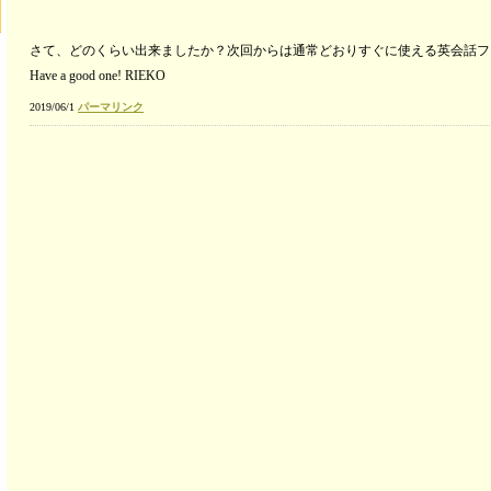
声
ー
プ
さて、どのくらい出来ましたか？次回からは通常どおりすぐに使える英会話
レ
Have a good one! RIEKO
ー
ヤ
2019/06/1
パーマリンク
ー