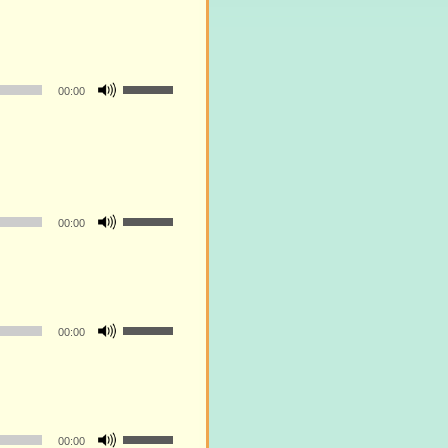
ー
ム
調
ボ
節
00:00
リ
に
ュ
は
ー
上
ム
下
調
矢
ボ
節
00:00
印
リ
に
キ
ュ
は
ー
ー
上
を
ム
下
使
ボ
調
00:00
矢
っ
リ
節
印
て
ュ
に
キ
く
ー
は
ー
だ
ム
上
を
ボ
さ
調
00:00
下