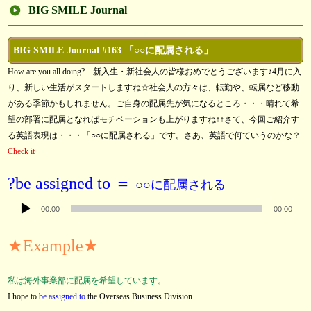
BIG SMILE Journal
BIG SMILE Journal #163 「○○に配属される」
How are you all doing? 新入生・新社会人の皆様おめでとうございます♪4月に入
り、新しい生活がスタートしますね☆社会人の方々は、転勤や、転属など移動
がある季節かもしれません。ご自身の配属先が気になるところ・・・晴れて希
望の部署に配属となればモチベーションも上がりますね↑↑さて、今回ご紹介す
る英語表現は・・・「○○に配属される」です。さあ、英語で何ていうのかな？
Check it
?be assigned to ＝
○○に配属される
音
00:00
00:00
声
プ
★Example★
レ
ー
私は海外事業部に配属を希望しています。
ヤ
I hope to
be assigned to
the Overseas Business Division.
ー