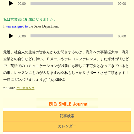
音
00:00
00:00
声
プ
私は営業部に配属になりました。
レ
I
was assigned to
the Sales Department.
ー
音
ヤ
00:00
00:00
声
ー
プ
最近、社会人の生徒の皆さんからお聞きするのは、海外への事業拡大や、海外
レ
企業との合併などに伴い、Ｅメールやテレコンファレンス、また海外出張など
ー
で、英語でのコミュニケーションが以前にも増して不可欠となってきていると
ヤ
の事。レッスンにも力が入りますね☆私もしっかりサポートさせて頂きます！
ー
一緒にガンバリましょうp(^-^)q RIEKO
2015/04/1
パーマリンク
記事検索
カレンダー