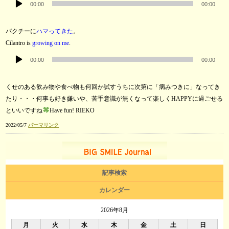
ー
00:00
00:00
声
プ
パクチーに
ハマってきた
。
レ
Cilantro is
growing on me
.
ー
音
ヤ
00:00
00:00
声
ー
プ
くせのある飲み物や食べ物も何回か試すうちに次第に「病みつきに」なってき
レ
たり・・・何事も好き嫌いや、苦手意識が無くなって楽しくHAPPYに過ごせる
ー
といいですね
Have fun! RIEKO
ヤ
ー
2022/05/7
パーマリンク
記事検索
カレンダー
2026年8月
月
火
水
木
金
土
日