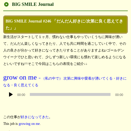
BIG SMILE Journal
BIG SMILE Journal #246 「だんだん好きに/次第に良く思えてき
た」」
新生活がスタートして１ヶ月、慣れない仕事もやっていくうちに興味が湧い
て、だんだん楽しくなってきたり、人でも共に時間を過ごしていく中で、その
人の良さが分かって好きになってきたりすることがありますよね♪ゴールデン
ウイークでひと息いれて、少しずつ新しい環境にも慣れて楽しめるようになる
といいですね^^そこで今回はこちらの表現をご紹介↓↓
grow on me
= （私の中で） 次第に興味や愛着が湧いてくる・好きに
なる・良く思えてくる
音
00:00
00:00
声
プ
レ
この仕事が
好きになってきた
。
ー
This job is
growing on me
.
ヤ
音