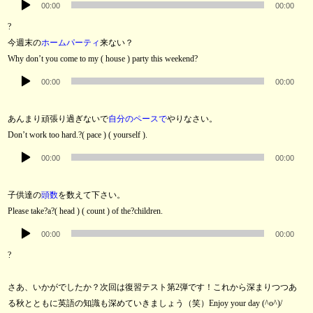
ヤ
00:00
00:00
声
ー
?
プ
今週末の
ホームパーティ
来ない？
レ
Why don’t you come to my ( house ) party this weekend?
ー
音
ヤ
00:00
00:00
声
ー
プ
あんまり頑張り過ぎないで
自分のペースで
やりなさい。
レ
Don’t work too hard.?( pace ) ( yourself ).
ー
音
ヤ
00:00
00:00
声
ー
プ
子供達の
頭数
を数えて下さい。
レ
Please take?a?( head ) ( count ) of the?children.
ー
音
ヤ
00:00
00:00
声
ー
?
プ
レ
さあ、いかがでしたか？次回は復習テスト第2弾です！これから深まりつつあ
ー
る秋とともに英語の知識も深めていきましょう（笑）Enjoy your day (^o^)/
ヤ