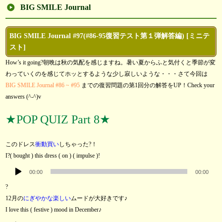
BIG SMILE Journal
BIG SMILE Journal #97(#86-95復習テスト第１弾解答編) [ミニテ
スト]
How’s it going?朝晩は秋の気配を感じますね。暑い夏からふと気付くと季節が変
わっていくのを感じてホッとするような少し寂しいような・・・さて今回は
BIG SMILE Journal #86 ~ #95
までの復習問題の第1回分の解答をUP！Check your
answers (^-^)v
★POP QUIZ Part 8★
このドレス
衝動買い
しちゃった?！
I?( bought ) this dress ( on ) ( impulse )!
音
00:00
00:00
声
?
プ
12月の
にぎやかな楽しい
ムードが大好きです♪
レ
I love this ( festive ) mood in December♪
ー
音