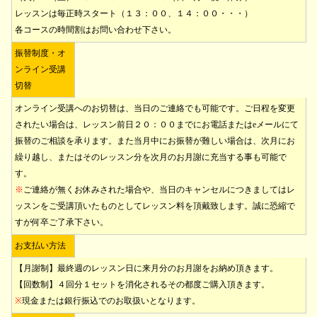
レッスンは毎正時スタート（１３：００、１４：００・・・）
各コースの時間割はお問い合わせ下さい。
振替制度・オ
ンライン受講
切替
オンライン受講へのお切替は、当日のご連絡でも可能です。ご日程を変更
されたい場合は、レッスン前日２０：００までにお電話またはeメールにて
振替のご相談を承ります。また当月中にお振替が難しい場合は、次月にお
繰り越し、またはそのレッスン分を次月のお月謝に充当する事も可能で
す。
※
ご連絡が無くお休みされた場合や、当日のキャンセルにつきましてはレ
ッスンをご受講頂いたものとしてレッスン料を頂戴致します。誠に恐縮で
すが何卒ご了承下さい。
お支払い方法
【月謝制】最終週のレッスン日に来月分のお月謝をお納め頂きます。
【回数制】４回分１セットを消化されるその都度ご購入頂きます。
※
現金または銀行振込でのお取扱いとなります。