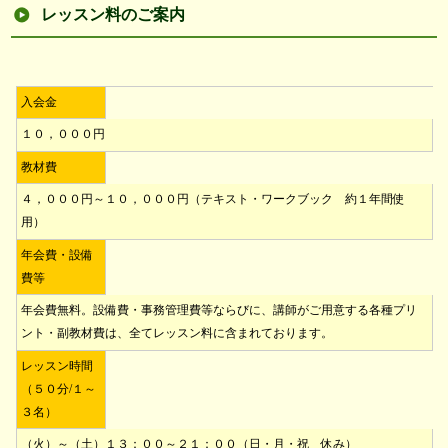
レッスン料のご案内
入会金
１０，０００円
教材費
４，０００円～１０，０００円（テキスト・ワークブック 約１年間使
用）
年会費・設備
費等
年会費無料。設備費・事務管理費等ならびに、講師がご用意する各種プリ
ント・副教材費は、全てレッスン料に含まれております。
レッスン時間
（５０分/１～
３名）
（火）～（土）１３：００～２１：００（日・月・祝 休み）