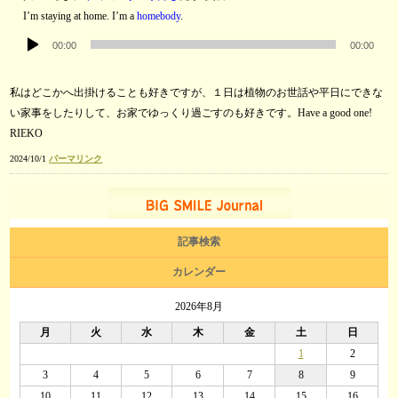
プ
I’m staying at home. I’m a
homebody
.
レ
音
ー
00:00
00:00
声
ヤ
プ
ー
私はどこかへ出掛けることも好きですが、１日は植物のお世話や平日にできな
レ
い家事をしたりして、お家でゆっくり過ごすのも好きです。Have a good one!
ー
RIEKO
ヤ
ー
2024/10/1
パーマリンク
記事検索
カレンダー
2026年8月
月
火
水
木
金
土
日
1
2
3
4
5
6
7
8
9
10
11
12
13
14
15
16