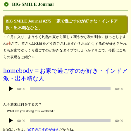
BIG SMILE Journal
BIG SMILE Journal #275 「家で過ごすのが好きな・インドア
派・出不精なひと」
１０月に入り、ようやく灼熱の夏から涼しく爽やかな秋の到来にほっとします
ね
さて、皆さんは休日をどう過ごされますか？お出かけするのが好き？それ
ともお家でゆっくり過ごすのが好きなタイプでしょうか？そこで、今回はこち
らの表現をご紹介↓↓
homebody =
お家で過ごすのが好き・インドア
派・出不精な人
音
00:00
00:00
声
プ
A:今週末は何をするの？
レ
What are you doing this weekend?
ー
音
ヤ
00:00
00:00
声
ー
B:家にいるよ。
家で過ごすのが好き
だからね。