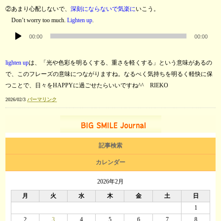
プ
②あまり心配しないで、
深刻にならないで気楽に
いこう。
レ
Don’t worry too much.
Lighten up
.
ー
音
ヤ
00:00
00:00
声
ー
プ
lighten up
は、「光や色彩を明るくする、重さを軽くする」という意味があるの
レ
で、このフレーズの意味につながりますね。なるべく気持ちを明るく軽快に保
ー
つことで、日々をHAPPYに過ごせたらいいですね^^ RIEKO
ヤ
ー
2026/02/3
パーマリンク
記事検索
カレンダー
2026年2月
月
火
水
木
金
土
日
1
2
3
4
5
6
7
8