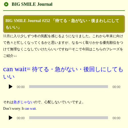
BIG SMILE Journal
BIG SMILE Journal #252 「待てる・急がない・後まわしにして
もいい」
11月に入り少しずつ冬の気配を感じるようになりました。これから年末に向け
て色々と忙しくなってくるかと思いますが、なるべく取りかかる優先順位をつ
けて無理なくこなしていけたらいいですね^^そこで今回はこちらのフレーズを
ご紹介↓↓
can wait=
待てる・急がない・後回しにしても
いい
音
00:00
00:00
声
プ
それは
急ぎじゃない
ので、心配しないでいいですよ。
レ
Don’t worry. It
can wait
.
ー
音
ヤ
00:00
00:00
声
ー