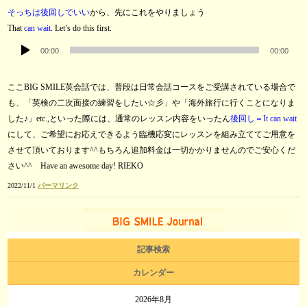
プ
そっちは
後回しでいい
から、先にこれをやりましょう
レ
That
can wait
. Let’s do this first.
ー
音
ヤ
00:00
00:00
声
ー
プ
ここBIG SMILE英会話では、普段は日常会話コースをご受講されている場合で
レ
も、「英検の二次面接の練習をしたい☆彡」や「海外旅行に行くことになりま
ー
した♪」etc.,といった際には、通常のレッスン内容をいったん
後回し＝It can wait
ヤ
にして、ご希望にお応えできるよう臨機応変にレッスンを組み立ててご用意を
ー
させて頂いております^^もちろん追加料金は一切かかりませんのでご安心くだ
さい^^ Have an awesome day! RIEKO
2022/11/1
パーマリンク
記事検索
カレンダー
2026年8月