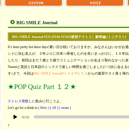
BIG SMILE Journal
BIG SMILE Journal #155 (#144-#153の復習テスト１）解答編 [ミニテスト]
It’s been pretty hot these days!暑い日が続いておりますが、みなさん
ンドに住む友人が、３年ぶりに日本へ帰省したのを良いきっかけに、１０年以
したり、前回はまだ７歳と５歳でコミュニケーションがあまり取れなかった友人
Naomiと英語と日本語のミックスで楽しい時間を過ごしました(^-^)次に会え
す♪さて、今回は
BIG SMILE Journal#１４４?#１５３
からの復習テスト第１弾の解答編で
★POP Quiz Part １２★
ストレス発散しに
飲みに行こうよ。
Let’s go for a drink to
( blow ) ( off ) ( steam )
.
音
00:00
声
?
プ