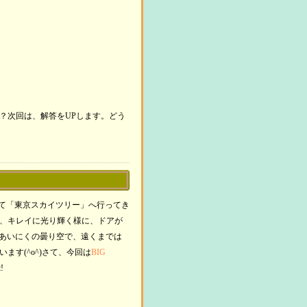
？次回は、解答をUPします。どう
日、初めて「東京スカイツリー」へ行ってき
、キレイに光り輝く様に、ドアが
、あいにくの曇り空で、遠くまでは
す(^o^)さて、今回は
BIG
!