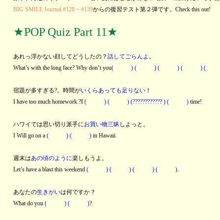
BIG SMILE Journal #128 ~ #139
からの復習テスト第２弾です。Check this out!
★POP Quiz Part 11★
あれっ浮かない顔してどうしたの？
話してごらんよ
。
What’s with the long face? Why don’t you
( ) ( ) ( ) ( ) ( 
宿題が多すぎる?。時間が
いくらあっても足りない
！
I have too much homework.?I
( ) ( ) (???????????? ) ( )
time!
ハワイでは思い切り派手に
お買い物三昧
しよっと。
I Will go on a
( ) ( )
in Hawaii.
週末は
あの頃のように
楽しもうよ。
Let’s have a blast this weekend
( ) ( ) ( ) ( )
.
あなたの
生きがい
は何ですか？
What do you
( ) ( )
?