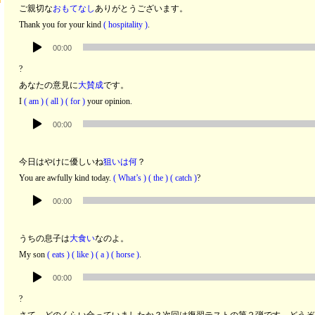
ご親切な
おもてなし
ありがとうございます。
レ
Thank you for your kind
( hospitality )
.
ー
音
ヤ
00:00
声
ー
?
プ
あなたの意見に
大賛成
です。
レ
I
( am ) ( all ) ( for )
your opinion.
ー
音
ヤ
00:00
声
ー
プ
今日はやけに優しいね
狙いは何
？
レ
You are awfully kind today.
( What’s ) ( the ) ( catch )
?
ー
音
ヤ
00:00
声
ー
プ
うちの息子は
大食い
なのよ。
レ
My son
( eats ) ( like ) ( a ) ( horse )
.
ー
音
ヤ
00:00
声
ー
?
プ