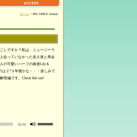
ホーム
> BIG SMILE Journal
はいかがお過ごしですか？私は、ニュージーラ
上会っていなかった友人達と再会
の可愛いハーフの娘達Lily＆
るのは２?３年後かな・・・楽しみで
す。Check this out!
ボ
00:00
リ
ュ