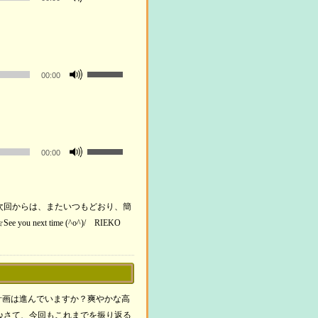
使
リ
節
印
っ
ュ
に
キ
て
ー
は
ー
く
ム
上
を
ボ
だ
調
00:00
下
使
リ
さ
節
矢
っ
ュ
い。
に
印
て
ー
は
キ
く
ム
上
ー
ボ
だ
調
00:00
下
を
リ
さ
節
矢
使
ュ
い。
に
印
っ
ー
は
キ
次回からは、またいつもどおり、簡
て
ム
上
ー
t time (^o^)/ RIEKO
く
調
下
を
だ
節
矢
使
さ
に
印
っ
い。
は
キ
て
上
ー
みの計画は進んでいますか？爽やかな高
く
下
を
♪さて、今回もこれまでを振り返る
だ