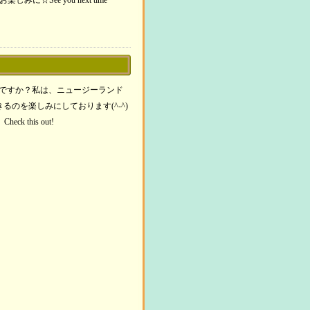
ee you next time
っ
ー
い。
は
キ
て
ム
上
ー
く
調
下
を
だ
節
矢
使
さ
に
印
っ
い。
は
キ
いかがですか？私は、ニュージーランド
て
上
ー
のを楽しみにしております(^-^)
く
下
を
 this out!
だ
矢
使
さ
印
っ
い。
キ
て
ー
く
を
だ
使
さ
っ
い。
て
く
だ
さ
い。