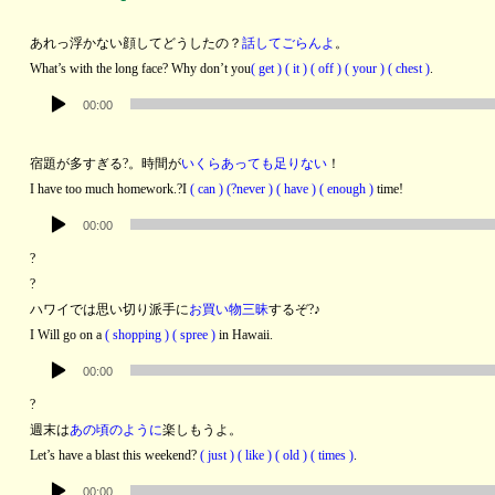
あれっ浮かない顔してどうしたの？
話してごらんよ
。
What’s with the long face? Why don’t you
( get ) ( it ) ( off ) ( your ) ( chest )
.
音
00:00
声
プ
宿題が多すぎる?。時間が
いくらあっても足りない
！
レ
I have too much homework.?
I
( can ) (?never ) ( have ) ( enough )
time!
ー
音
ヤ
00:00
声
ー
?
プ
?
レ
ハワイでは思い切り派手に
お買い物三昧
するぞ?♪
ー
I Will go on a
( shopping ) ( spree )
in Hawaii.
ヤ
音
ー
00:00
声
?
プ
週末は
あの頃のように
楽しもうよ。
レ
Let’s have a blast this weekend?
( just ) ( like ) ( old ) ( times )
.
ー
音
ヤ
00:00