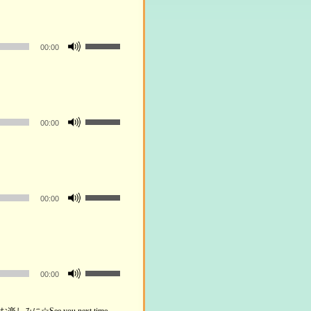
ー
ム
ボ
調
00:00
リ
節
ュ
に
ー
は
ム
上
ボ
調
00:00
下
リ
節
矢
ュ
に
印
ー
は
キ
ム
上
ー
ボ
調
00:00
下
を
リ
節
矢
使
ュ
に
印
っ
ー
は
キ
て
ム
上
ー
ボ
く
調
00:00
下
を
リ
だ
節
矢
使
ュ
さ
に
印