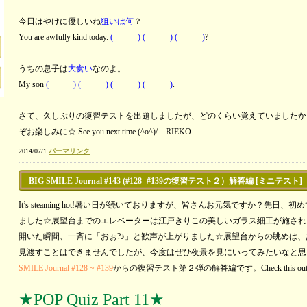
今日はやけに優しいね
狙いは何
？
You are awfully kind today.
( ) ( ) ( )
?
うちの息子は
大食い
なのよ。
My son
( ) ( ) ( ) ( )
.
さて、久しぶりの復習テストを出題しましたが、どのくらい覚えていましたか
ぞお楽しみに☆ See you next time (^o^)/ RIEKO
2014/07/1
パーマリンク
BIG SMILE Journal #143 (#128- #139の復習テスト２）解答編 [ミニテスト]
It’s steaming hot!暑い日が続いておりますが、皆さんお元気ですか？先
ました☆展望台までのエレベーターは江戸きりこの美しいガラス細工が施され
開いた瞬間、一斉に「おぉ?♪」と歓声が上がりました☆展望台からの眺めは
見渡すことはできませんでしたが、今度はぜひ夜景を見にいってみたいなと思いま
SMILE Journal #128 ~ #139
からの復習テスト第２弾の解答編です。Check this out
★POP Quiz Part 11★