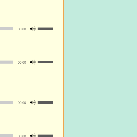
ボ
00:00
リ
ュ
ー
ム
ボ
調
00:00
リ
節
ュ
に
ー
は
ム
上
調
下
ボ
節
00:00
矢
リ
に
印
ュ
は
キ
ー
上
ー
ム
下
を
ボ
調
00:00
矢