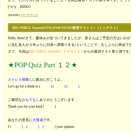
さて、どのくらい合っていましたか？次回は復習テストの第２弾です。どうぞお楽しみに☆S
レ
(^o^)/ RIEKO
ー
ヤ
2014/08/1
パーマリンク
ー
BIG SMILE Journal #154 (#144-#153の復習テスト１） [ミニテスト]
Hello, there!さて、夏休みが近づいてきましたが、皆さんはご予定の方は
に住む友人が３年ぶりに日本へ里帰りする♪ということで、久しぶりに再会できる
さて、今回は
BIG SMILE Journal#１４４?#１５３
からの復習テスト第１弾です。Check
★POP Quiz Part １２★
ストレス発散しに
飲みに行こうよ。
Let’s go for a drink to
( ) ( ) ( )
.
ご親切な
おもてなし
ありがとうございます。
Thank you for your kind
( )
.
あなたの意見に
大賛成
です。
I
( ) ( ) ( )
your opinion.