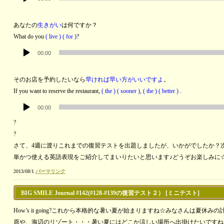
声
ー
プ
あなたの
生きがい
は何ですか？
レ
What do you
( live ) ( for )
?
ー
音
ヤ
00:00
声
ー
プ
そのお店を予約したいなら
早ければ早い方がいいですよ
。
レ
If you want to reserve the restaurant,
( the ) ( sooner ), ( the ) ( better )
.
ー
音
ヤ
00:00
声
ー
?
プ
?
レ
さて、4週に渡りこれまでの復習テストを出題しましたが、いかがでしたか？
ー
単かつ使える英語表現をご紹介してまいりたいと思います♪どうぞお楽しみに☆See you nex
ヤ
ー
2013/08/1
パーマリンク
BIG SMILE Journal #142(#128-#139の復習テスト２） [ミニテスト]
How’s it going?これから本格的な暑い夏が始まりますね☆みなさんは夏休
原や、海辺のリゾート・・・暑い夏にはどこか涼しい場所へ出掛けたいですね